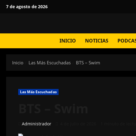
Saltar
7 de agosto de 2026
al
contenido
INICIO
NOTICIAS
PODCA
Inicio
Las Más Escuchadas
BTS – Swim
Las Más Escuchadas
BTS – Swim
Administrador
4 de julio de 2026
1 minuto de lect