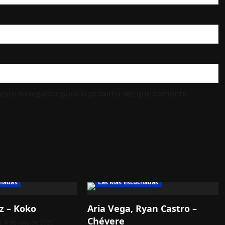
 este navegador para la próxima vez que comente.
chadas
Las Más Escuchadas
z – Koko
Aria Vega, Ryan Castro –
Chévere
4 de julio de 2026