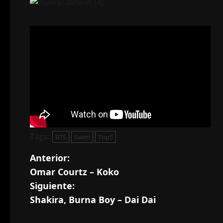
Tags:
BTS
Swim
Top5
N
Anterior:
Omar Courtz – Koko
a
Siguiente:
v
Shakira, Burna Boy – Dai Dai