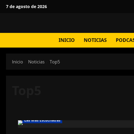
Saltar
7 de agosto de 2026
al
contenido
INICIO
NOTICIAS
PODCA
Inicio
Noticias
Top5
Top5
Las Más Escuchadas