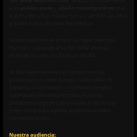
web
www.ekisradio.com
, dirigida principalmente
a un
público joven
y
adulto contemporáneo
que
le gusta escuchar música nueva y también aquellos
grandes éxitos de todos los tiempos.
Nuestro objetivo es ofrecer la mejor selección
musical y una programación radial amena y
divertida durante las 24 horas del día.
En Ekis Radio tenemos el compromiso de
posicionarnos como la mejor radio online de
Panamá, desarrollando contenidos con altos
estándares de calidad en todas nuestras
plataformas digitales, ya sea para la audiencia
joven, como para aquella audiencia «Adulto-
Contemporánea».
Nuestra audiencia: