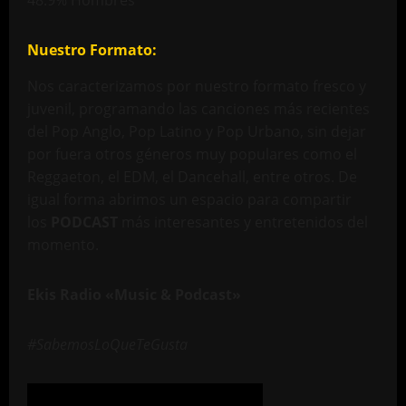
48.9% Hombres
Nuestro Formato:
Nos caracterizamos por nuestro formato fresco y
juvenil, programando las canciones más recientes
del Pop Anglo, Pop Latino y Pop Urbano, sin dejar
por fuera otros géneros muy populares como el
Reggaeton, el EDM, el Dancehall, entre otros. De
igual forma abrimos un espacio para compartir
los
PODCAST
más interesantes y entretenidos del
momento.
Ekis Radio «Music & Podcast»
#SabemosLoQueTeGusta