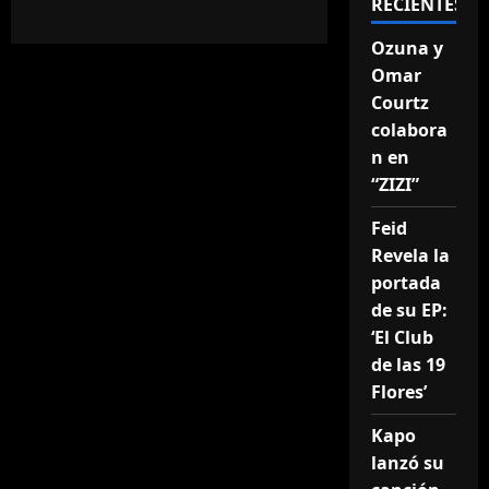
RECIENTES
Ozuna y
Omar
Courtz
colabora
n en
“ZIZI”
Feid
Revela la
portada
de su EP:
‘El Club
de las 19
Flores’
Kapo
lanzó su