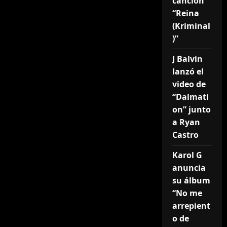
canción
“Reina
(Kriminal
)”
J Balvin
lanzó el
video de
“Dalmati
on” junto
a Ryan
Castro
Karol G
anuncia
su álbum
“No me
arrepient
o de