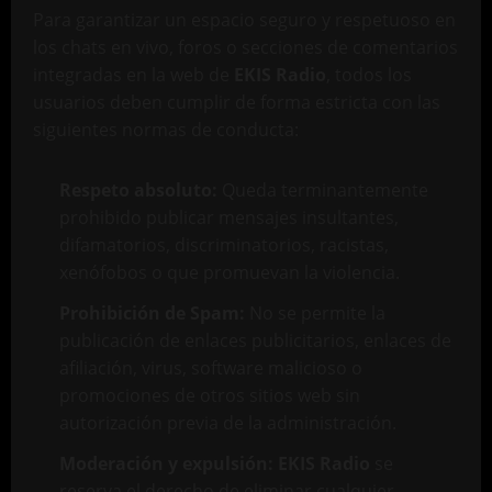
Para garantizar un espacio seguro y respetuoso en
los chats en vivo, foros o secciones de comentarios
integradas en la web de
EKIS Radio
, todos los
usuarios deben cumplir de forma estricta con las
siguientes normas de conducta:
Respeto absoluto:
Queda terminantemente
prohibido publicar mensajes insultantes,
difamatorios, discriminatorios, racistas,
xenófobos o que promuevan la violencia.
Prohibición de Spam:
No se permite la
publicación de enlaces publicitarios, enlaces de
afiliación, virus, software malicioso o
promociones de otros sitios web sin
autorización previa de la administración.
Moderación y expulsión:
EKIS Radio
se
reserva el derecho de eliminar cualquier