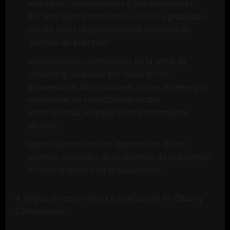
invitados, colaboradores o patrocinadores
durante las transmisiones en vivo o grabadas,
siendo estas responsabilidad exclusiva de
quienes las expresan.
Interrupciones temporales de la señal de
streaming causadas por fallas en los
proveedores de servidores, cortes de energía,
problemas de conectividad local o
internacional, o tareas de mantenimiento
técnico.
Daños técnicos en los dispositivos de los
oyentes derivados de problemas de red ajenos
al control directo de la plataforma.
4. Reglas de convivencia e interacción en Chats y
Comentarios