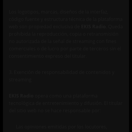
Los logotipos, marcas, diseños de la interfaz,
código fuente y estructura técnica de la plataforma
web son propiedad exclusiva de
EKIS Radio
. Queda
prohibida la reproducción, copia o retransmisión
no autorizada de la señal de streaming con fines
comerciales o de lucro por parte de terceros sin el
consentimiento expreso del titular.
3. Exención de responsabilidad de contenidos y
streaming
EKIS Radio
opera como una plataforma
tecnológica de entretenimiento y difusión. El titular
del sitio web no se hace responsable por:
Las opiniones emitidas por los locutores,