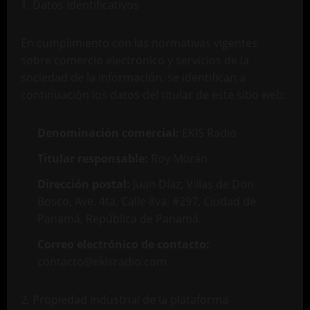
1. Datos identificativos
En cumplimiento con las normativas vigentes
sobre comercio electrónico y servicios de la
sociedad de la información, se identifican a
continuación los datos del titular de este sitio web:
Denominación comercial:
EKIS Radio
Titular responsable:
Roy Morán
Dirección postal:
Juan Díaz, Villas de Don
Bosco, Ave. 4ta, Calle 8va, #297, Ciudad de
Panamá, República de Panamá.
Correo electrónico de contacto:
contacto@ekisradio.com
2. Propiedad industrial de la plataforma