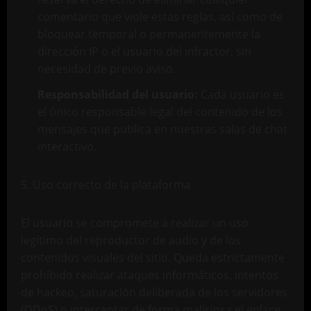
comentario que viole estas reglas, así como de
bloquear temporal o permanentemente la
dirección IP o el usuario del infractor, sin
necesidad de previo aviso.
Responsabilidad del usuario:
Cada usuario es
el único responsable legal del contenido de los
mensajes que publica en nuestras salas de chat
interactivo.
5. Uso correcto de la plataforma
El usuario se compromete a realizar un uso
legítimo del reproductor de audio y de los
contenidos visuales del sitio. Queda estrictamente
prohibido realizar ataques informáticos, intentos
de hackeo, saturación deliberada de los servidores
(DDoS) o interceptar de forma maliciosa el enlace