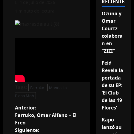
RECIENTES
4 de julio de 2026
1 minuto de lectura
Ozuna y
Omar
Courtz
colabora
n en
“ZIZI”
Feid
Revela la
portada
de su EP:
Tags:
Farruko
Manda La
‘El Club
Plena Moh
de las 19
N
Flores’
Anterior:
Farruko, Omar Alfano – El
Kapo
a
Fren
lanzó su
Siguiente: