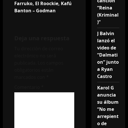
v
canción
Farruko, El Roockie, Kafú
“Reina
e
Banton – Godman
(Kriminal
)”
g
J Balvin
a
Deja una respuesta
lanzó el
c
video de
Tu dirección de correo
“Dalmati
electrónico no será
i
on” junto
publicada.
Los campos
a Ryan
obligatorios están
ó
Castro
marcados con
*
n
Comentario
*
Karol G
d
anuncia
su álbum
e
“No me
arrepient
e
o de