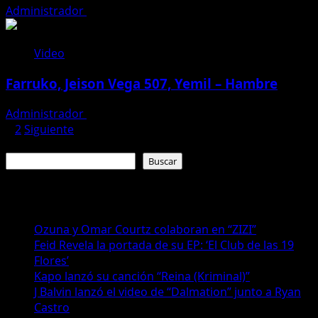
Administrador
12 de julio de 2026
Video
Farruko, Jeison Vega 507, Yemil – Hambre
Administrador
4 de julio de 2026
Paginación
1
2
Siguiente
Buscar
de
Buscar
entradas
Recientes
Ozuna y Omar Courtz colaboran en “ZIZI”
Feid Revela la portada de su EP: ‘El Club de las 19
Flores’
Kapo lanzó su canción “Reina (Kriminal)”
J Balvin lanzó el video de “Dalmation” junto a Ryan
Castro