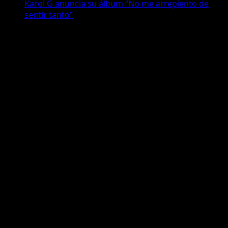
Karol G anuncia su álbum “No me arrepiento de
sentir tanto”
Comentarios
No hay comentarios que mostrar.
Pide tu Canción
Aplicación Android
Publicidad
Facebook