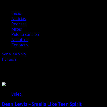
Menú
Inicio
principal
Noticias
Podcast
Mixes
Pide tu canción
Nosotros
Contacto
Señal en Vivo
Portada
»
Video
Video
Video
Dean Lewis – Smells Like Teen Spirit