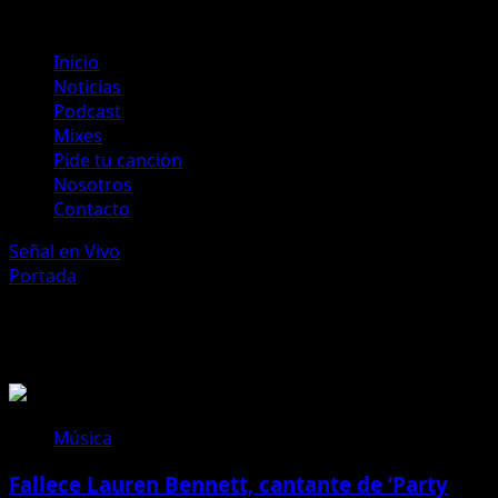
Menú
Inicio
principal
Noticias
Podcast
Mixes
Pide tu canción
Nosotros
Contacto
Señal en Vivo
Portada
»
G.R.L.
G.R.L.
Música
Fallece Lauren Bennett, cantante de ‘Party