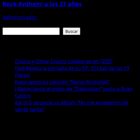
Rock Anthem’ a los 37 años
Administrador
7 de julio de 2026
Buscar
Buscar
Recientes
Ozuna y Omar Courtz colaboran en “ZIZI”
Feid Revela la portada de su EP: ‘El Club de las 19
Flores’
Kapo lanzó su canción “Reina (Kriminal)”
J Balvin lanzó el video de “Dalmation” junto a Ryan
Castro
Karol G anuncia su álbum “No me arrepiento de
sentir tanto”
Comentarios
No hay comentarios que mostrar.