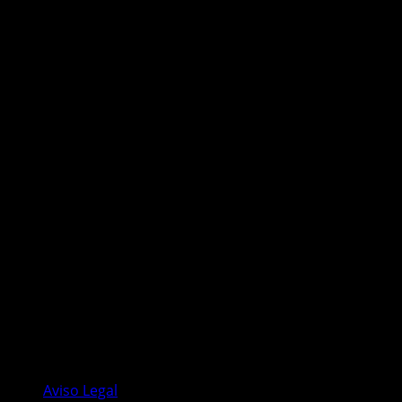
Pide tu Canción
Aplicación Android
Publicidad
Facebook
Instagram
Twitter
YouTube
TikTok
Aviso Legal