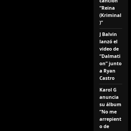
canción
“Reina
(Kriminal
)”
J Balvin
lanzó el
video de
“Dalmati
on” junto
a Ryan
Castro
Karol G
anuncia
su álbum
“No me
arrepient
o de