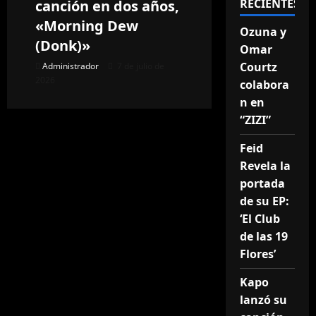
RECIENTES
canción en dos años,
«Morning Dew
Ozuna y
(Donk)»
Omar
Courtz
Administrador
7 de julio de
2026
colabora
n en
“ZIZI”
Feid
Revela la
portada
de su EP:
‘El Club
de las 19
Flores’
Kapo
lanzó su