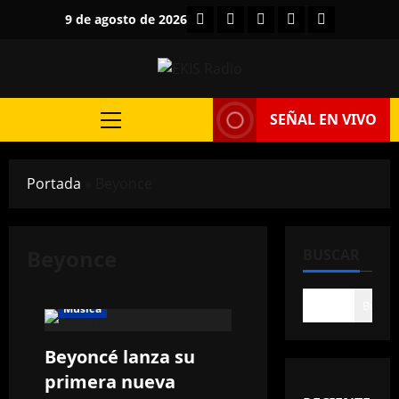
Saltar
Facebook
Instagram
Twitter
YouTube
TikTok
9 de agosto de 2026
al
contenido
SEÑAL EN VIVO
Menú
principal
Portada
»
Beyonce
Beyonce
BUSCAR
Buscar
Música
Beyoncé lanza su
primera nueva