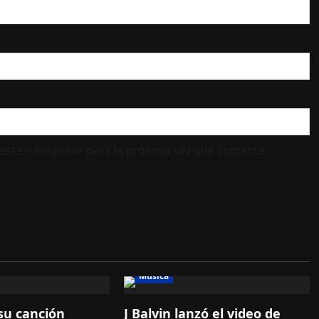
 este navegador para la próxima vez que comente.
Música
su canción
J Balvin lanzó el video de