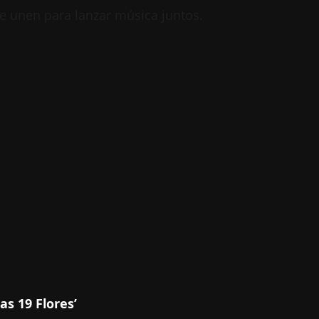
se unen para lanzar música juntos.
as 19 Flores’