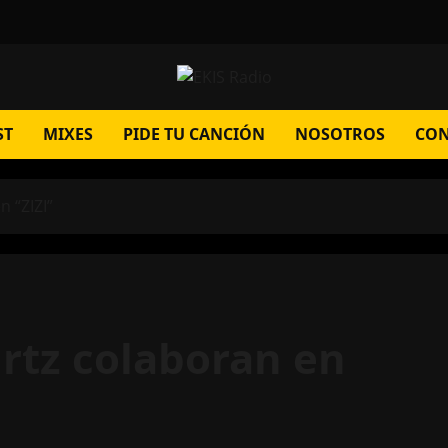
ST
MIXES
PIDE TU CANCIÓN
NOSOTROS
CON
 “ZIZI”
rtz colaboran en