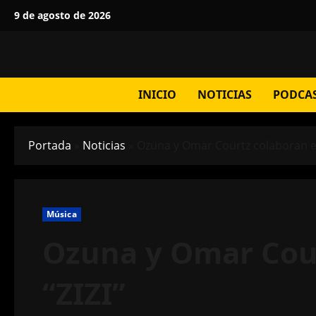
Saltar
9 de agosto de 2026
al
contenido
INICIO
NOTICIAS
PODCA
Portada
»
Noticias
»
Ozuna y Omar Courtz colaboran en
Música
Ozuna y Omar Cou
“ZIZI”