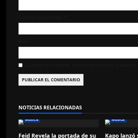
e
n
Correo electrónico
*
t
r
Web
a
Guarda mi nombre, correo electrónico y web en
d
a
s
NOTICIAS RELACIONADAS
Música
Música
Feid Revela la portada de su
Kapo lanzó 