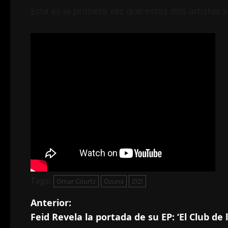
Esta es la primera vez que estos dos artistas 
Tags:
Omar Courtz
Ozuna
ZIZI
N
Anterior:
Feid Revela la portada de su EP: ‘El Club de l
a