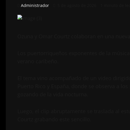
Administrador
5 de agosto de 2026
1 minuto de le
Ozuna y Omar Courtz colaboran en una nueva c
Los puertorriqueños exponentes de la música 
verano caribeño.
El tema vino acompañado de un video dirigid
Puerto Rico y España, donde se observa a los 
gozando de la vida nocturna.
Luego, el clip abruptamente se traslada al e
Courtz grabando este sencillo.